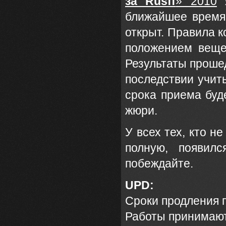
за Rusff
» 2010
я
ближайшее время 
открыт. Правила к
положением веще
Результаты прошед
последствии учиты
срока приема буд
жюри.
У всех тех, кто н
полную, появил
побеждайте.
UPD:
Сроки продления 
Работы принимаю