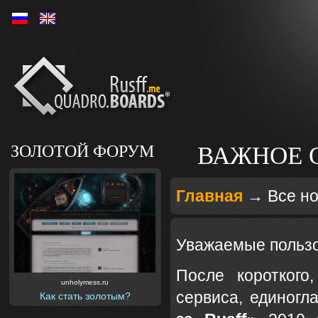
Ру
En
ЗОЛОТОЙ ФОРУМ
ВАЖНОЕ О
Главная
→
Все н
Уважаемые польз
После короткого
unholymess.ru
сервиса, единогл
Как стать золотым?