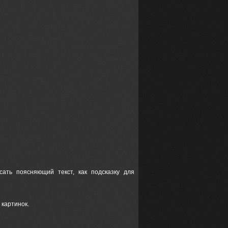
ать поясняющий текст, как подсказку для
 картинок.