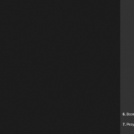
6.
Возм
7.
Резу