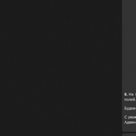
8.
На т
полей.
Будем
С ува
Админ