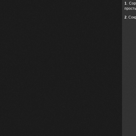
1
. Со
прост
2
. Со