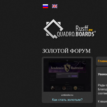
Ру
En
ЗОЛОТОЙ ФОРУМ
Главн
Уважа
Рады 
Благо
соотв
umbrelor.ru
Как стать золотым?
К ваш