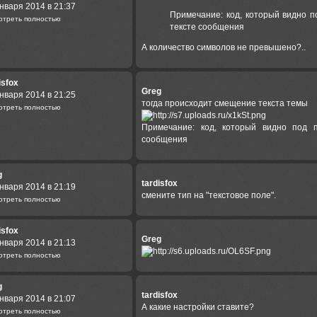
нваря 2014 в 21:37
Примечание: код, который видно 
отреть полностью
тексте сообщения
А количество символов не превышено?..
isfox
Greg
нваря 2014 в 21:25
тогда происходит смещение текста темы
отреть полностью
Примечание: код, который видно под 
сообщения
g
tardisfox
нваря 2014 в 21:19
смените тип на "текстовое поле".
отреть полностью
isfox
Greg
нваря 2014 в 21:13
отреть полностью
g
tardisfox
нваря 2014 в 21:07
А какие настройки ставите?
отреть полностью