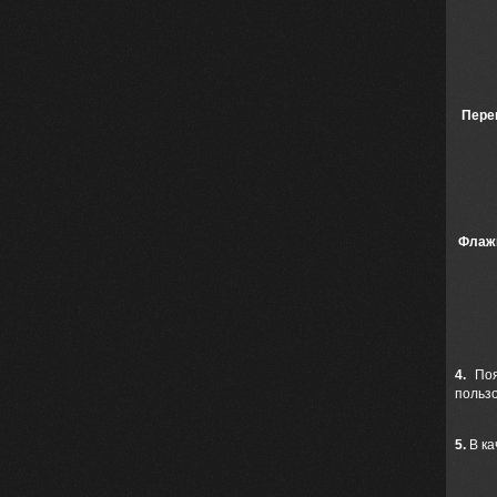
Пере
Флаж
4.
Пояс
польз
5.
В ка