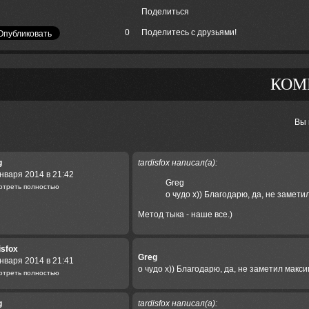
Поделиться
0
Поделитесь с друзьями!
КОМ
Вы
g
tardisfox написал(а):
нваря 2014 в 21:42
Greg
отреть полностью
о чудо х)) Благодарю, да, не замет
Метод тыка - наше все.)
isfox
Greg
нваря 2014 в 21:41
о чудо х)) Благодарю, да, не заметил мак
отреть полностью
g
tardisfox написал(а):