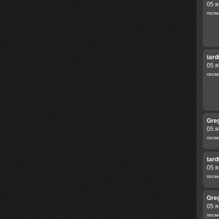
05 я
посм
tard
05 я
посм
Gre
05 я
посм
tard
05 я
посм
Gre
05 я
посм