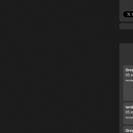
Gre
05 я
посм
tard
05 я
посм
Gre