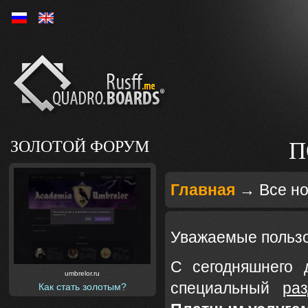
Ру
En
ЗОЛОТОЙ ФОРУМ
П
Главная
→
Все н
Уважаемые пользо
С сегодняшнего
umbrelor.ru
специальный
раз
Как стать золотым?